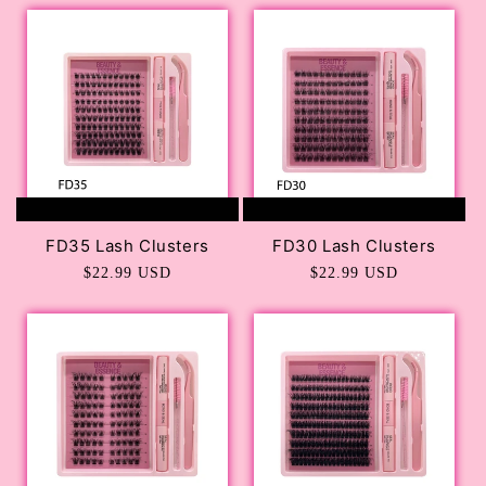
AGREGAR AL CARRITO
AGREGAR AL CARRITO
FD35 Lash Clusters
FD30 Lash Clusters
Precio
$22.99 USD
Precio
$22.99 USD
habitual
habitual